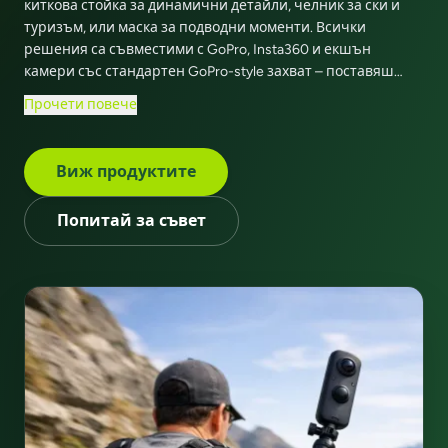
киткова стойка за динамични детайли, челник за ски и
туризъм, или маска за подводни моменти. Всички
решения са съвместими с GoPro, Insta360 и екшън
камери със стандартен GoPro-style захват – поставяш
бързо и започваш да снимаш веднага.
Прочети повече
Виж продуктите
Попитай за съвет