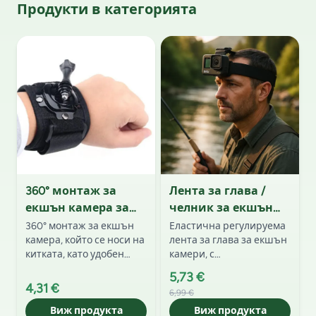
Продукти в категорията
360° монтаж за
Лента за глава /
екшън камера за
челник за екшън
китка (GoPro,
камера (GoPro,
360° монтаж за екшън
Еластична регулируема
камера, който се носи на
лента за глава за екшън
Insta360, DJI) –
Insta360, DJI)
китката, като удобен
камери, с
регулируем
накитник. Съвместим с
противоплъзгаща
некитник
5,73 €
GoPro, Insta360, DJI и
вътрешна гума и
4,31 €
6,99 €
други модели. Осигурява
стандартен GoPro
стабилност, свобода на
Виж продукта
монтаж. Подходяща за
Виж продукта