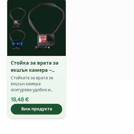
приключения.
Стойка за врата за
екшън камера –
свободни ръце за
Стойката за врата за
екшън камера
максимално
осигурява удобно и
удобство при
стабилно закрепване,
заснемане на видео
18,48 €
позволяващо заснемане
от първо лице по време
Виж продукта
на активни спортове и
приключенства.