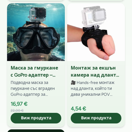
идеална за риболов,
колоездене, бягане,
туризъм, скейт, колело и
туризъм, риболов и
ежедневни
влогинг.
приключения.
Маска за гмуркане
Монтаж за екшън
с GoPro адаптер –
камера над дланта
подводен монтаж
на ръката (Hand
Подводна маска за
🎥 Hands-free монтаж
гмуркане със вграден
над дланта, който ти
за екшън камери
Mount) – GoPro /
GoPro адаптер за
дава уникални POV
Insta360 / DJI
стабилно заснемане от
кадри без да държиш
16,97 €
първо лице. С закалено
камерата. Регулируем
4,54 €
22,00 €
стъкло, силиконова
ремък, стабилно
рамка и универсална
Виж продукта
захващане и бърз
Виж продукта
съвместимост с екшън
монтаж – идеален за
камери.
спорт, риболов и