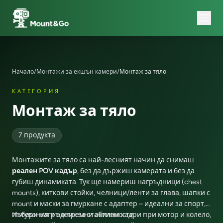
Бисквитки и поверителност
Сайтът използва бисквитки, за да подобри вашето
изживяване. Прочетете нашите
общите условия
и
политиката за поверителност
.
Начало
/
Монтажи за екшън камери
/
Монтаж за тяло
КАТЕГОРИЯ
Приемам
Отказ
Монтаж за тяло
7 продукта
Монтажите за тяло са най-лесният начин да снимаш
реален POV кадър
, без да държиш камерата и без да
губиш динамиката. Тук ще намериш нагръдници (chest
mounts), киткови стойки, челници/ленти за глава, шапки с
mount и маски за гмуркане с адаптер – идеални за спорт,
пътувания и екстремни активности.
Избери нагръдник за стабилни кадри при мотор и колело,