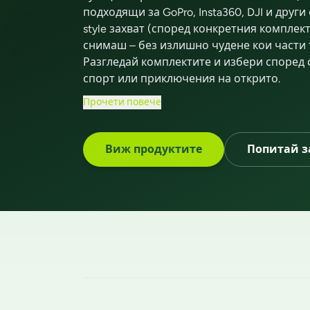
подходящи за GoPro, Insta360, DJI и друг
style захват (според конкретния компле
снимаш – без излишно чудене кои части 
Разгледай комплектите и избери според с
спорт или приключения на открито.
Прочети повече
Виж продуктите
Попитай з