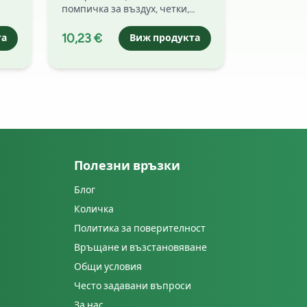
екшън камера, DSLR,
помпичка за въздух, четки,
телефони и
е от
микрофибърна кърпа и
сега
почистващ инструмент за
10,23 €
та
електроника
Виж продукта
безопасно почистване на
обективи, филтри и дисплеи.
Полезни връзки
Блог
Количка
Политика за поверителност
Връщане и възстановяване
Общи условия
Често задавани въпроси
За нас