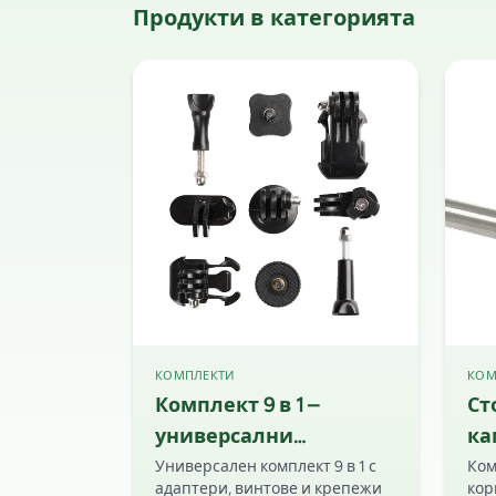
Продукти в категорията
КОМПЛЕКТИ
КОМ
Комплект 9 в 1 –
Ст
универсални
ка
адаптери и крепежи с
тр
Универсален комплект 9 в 1 с
Ком
адаптери, винтове и крепежи
кор