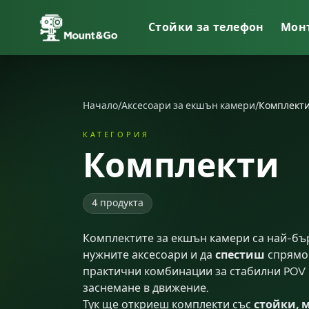
Стойки за телефон
Мон
Бисквитки и поверителност
Сайтът използва бисквитки, за да подобри вашето изживя
Прочетете нашите
общите условия
и
политиката за
поверителност
.
Начало
/
Аксесоари за екшън камери
/
Комплект
Приемам
КАТЕГОРИЯ
Комплекти
4 продукта
Комплектите за екшън камери са най-бър
нужните аксесоари и да
спестиш
спрямо 
практични комбинации за стабилни POV 
заснемане в движение.
Тук ще откриеш комплекти със
стойки, 