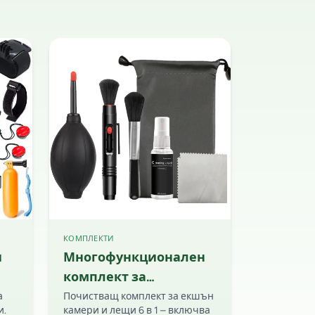
КОМПЛЕКТИ
и
Многофункционален
комплект за
щ и
почистване 6 в 1 за
а
Почистващ комплект за екшън
и.
камери и лещи 6 в 1 – включва