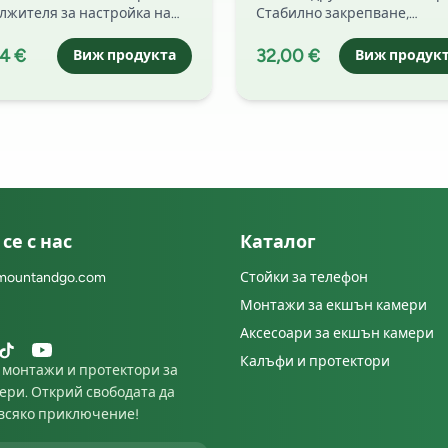
2 винта (комплект)
за други екшън
лжителя за настройка на
Стабилно закрепване,
камери
ла и 2 винта. ✅ По-голяма
подводни кадри и заснеман
бода на позициониране и
4 €
уникални ъгли. Поръчайте 
32,00 €
Виж продукта
Виж продук
билни POV кадри при
и уловете всеки момент.
ение. 🚴‍♂️
се с нас
Каталог
mountandgo.com
Стойки за телефон
Монтажи за екшън камери
Аксесоари за екшън камери
Калъфи и протектори
 монтажи и протектори за
ери. Открий свободата да
всяко приключение!