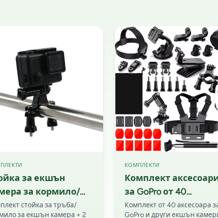
ПЛЕКТИ
КОМПЛЕКТИ
ойка за екшън
Комплект аксесоар
мера за кормило/
за GoPro от 40
ъба + 2 удължителя
аксесоара, подходя
плект стойка за тръба/
Комплект от 40 аксесоара з
мило за екшън камера + 2
GoPro и други екшън камер