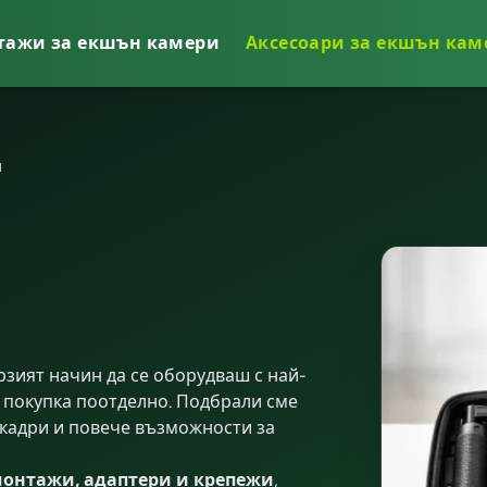
тажи за екшън камери
Аксесоари за екшън кам
ване.
и
Отказ
зият начин да се оборудваш с най-
покупка поотделно. Подбрали сме
кадри и повече възможности за
монтажи, адаптери и крепежи
,