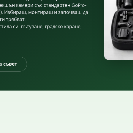
и екшън камери със стандартен GoPro-
кт). Избираш, монтираш и започваш да
ти трябват.
тила си: пътуване, градско каране,
а съвет