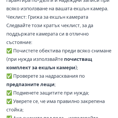
гарантира по-дълги и надеждни записи при
всяко използване на вашата екшън камера.
Чеклист: Грижа за екшън камерата
Следвайте този кратък чеклист, за да
поддържате камерата си в отлично
състояние:
✅ Почистете обектива преди всяко снимане
(при нужда използвайте
почистващ
комплект за екшън камери
);
✅ Проверете за надрасквания по
предпазните лещи
;
✅ Подменете защитите при нужда;
✅ Уверете се, че има правилно закрепена
стойка;