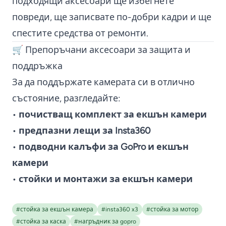
подходящи аксесоари ще избегнете
повреди, ще записвате по-добри кадри и ще
спестите средства от ремонти.
🛒 Препоръчани аксесоари за защита и
поддръжка
За да поддържате камерата си в отлично
състояние, разгледайте:
•
почистващ комплект за екшън камери
•
предпазни лещи за Insta360
•
подводни калъфи за GoPro и екшън
камери
•
стойки и монтажи за екшън камери
#стойка за екшън камера
#insta360 x3
#стойка за мотор
#стойка за каска
#нагръдник за gopro