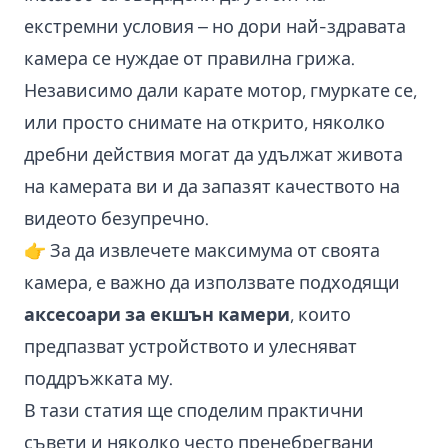
екстремни условия – но дори най-здравата
камера се нуждае от правилна грижа.
Независимо дали карате мотор, гмуркате се,
или просто снимате на открито, няколко
дребни действия могат да удължат живота
на камерата ви и да запазят качеството на
видеото безупречно.
👉 За да извлечете максимума от своята
камера, е важно да използвате подходящи
аксесоари за екшън камери
, които
предпазват устройството и улесняват
поддръжката му.
В тази статия ще споделим практични
съвети и няколко често пренебрегвани