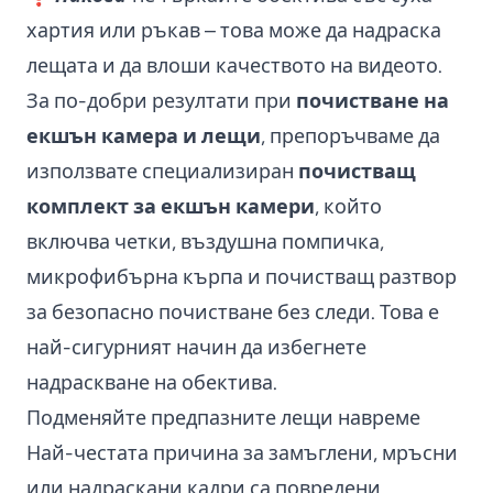
хартия или ръкав – това може да надраска
лещата и да влоши качеството на видеото.
За по-добри резултати при
почистване на
екшън камера и лещи
, препоръчваме да
използвате специализиран
почистващ
комплект за екшън камери
, който
включва четки, въздушна помпичка,
микрофибърна кърпа и почистващ разтвор
за безопасно почистване без следи. Това е
най-сигурният начин да избегнете
надраскване на обектива.
Подменяйте предпазните лещи навреме
Най-честата причина за замъглени, мръсни
или надраскани кадри са повредени