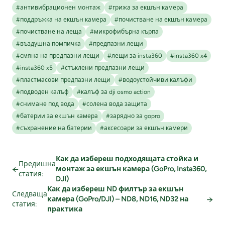
#антивибрационен монтаж
#грижа за екшън камера
#поддръжка на екшън камера
#почистване на екшън камера
#почистване на леща
#микрофибърна кърпа
#въздушна помпичка
#предпазни лещи
#смяна на предпазни лещи
#лещи за insta360
#insta360 x4
#insta360 x5
#стъклени предпазни лещи
#пластмасови предпазни лещи
#водоустойчиви калъфи
#подводен калъф
#калъф за dji osmo action
#снимане под вода
#солена вода защита
#батерии за екшън камера
#зарядно за gopro
#съхранение на батерии
#аксесоари за екшън камери
Как да избереш подходящата стойка и
Предишна
←
монтаж за екшън камера (GoPro, Insta360,
статия:
DJI)
Как да избереш ND филтър за екшън
Следваща
→
камера (GoPro/DJI) – ND8, ND16, ND32 на
статия:
практика