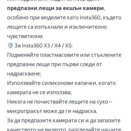
предпазни лещи за екшън камери
,
особено при моделите като Insta360, където
лещите са изпъкнали и изключително
чувствителни.
🛡️ За Insta360 X3 / X4 / X5:
Подменяйте пластмасовите или стъклените
предпазни лещи при първи следи от
надраскване;
Използвайте силиконови капачки, когато
камерата не се използва;
Никога не почиствайте лещите на сухо –
микропрахът може да ги надраска.
За да предпазите камерата си и да запазите
качеството на видеото, разгледайте нашите