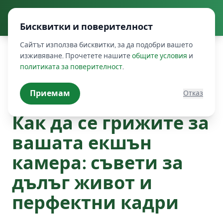
Бисквитки и поверителност
Сайтът използва бисквитки, за да подобри вашето
изживяване. Прочетете нашите
общите условия
и
политиката за поверителност
.
Назад към блога
Приемам
Отказ
Ръководства и съвети
Как да се грижите за
вашата екшън
камера: съвети за
дълъг живот и
перфектни кадри