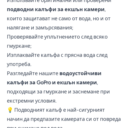
Използвайте оригинални или проверени
подводни калъфи за екшън камери
,
които защитават не само от вода, но и от
налягане и замърсявания;
Проверявайте уплътнението след всяко
гмуркане;
Изплаквайте калъфа с прясна вода след
употреба.
Разгледайте нашите
водоустойчиви
калъфи за GoPro
и екшън камери
,
подходящи за гмуркане и заснемане при
екстремни условия.
💡 Подводният калъф е най-сигурният
начин да предпазите камерата си от повреда