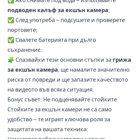
✅ Ако снимате под вода – използвайте
подводен калъф за екшън камера
;
✅ След употреба – подсушете и проверете
портовете;
✅ Свалете батерията при дълго
съхранение.
🧩 Спазвайки тези основни стъпки за
грижа
за екшън камера
, ще намалите значително
риска от повреди и ще запазите качеството
на видеото във всяка ситуация.
Бонус съвет: Не подценявайте стойките
Стойките за екшън камери не са само
удобство – те играят ключова роля за
защитата на вашата техника: