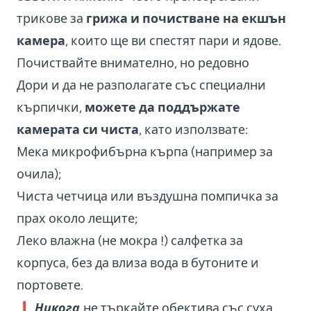
трикове за
грижа и почистване на екшън
камера
, които ще ви спестят пари и ядове.
Почиствайте внимателно, но редовно
Дори и да не разполагате със специални
кърпички,
можете да поддържате
камерата си чиста
, като използвате:
Мека микрофибърна кърпа (например за
очила);
Чиста четчица или въздушна помпичка за
прах около лещите;
Леко влажна (не мокра !) салфетка за
корпуса, без да влиза вода в бутоните и
портовете.
Никога
❗
не търкайте обектива със суха